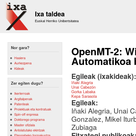
Sk
m
Ixa taldea
co
Euskal Herriko Unibertsitatea
OpenMT-2: Wik
Nor gara?
Automatikoa b
Hasiera
Aurkezpena
Kideak
Egileak (ixakideak)
Iñaki Alegria
Zer egiten dugu?
Unai Cabezón
Gorka Labaka
Ikerlerroak
Kepa Sarasola
Argitalpenak
Egileak:
Patenteak
Iñaki Alegria, Unai
Proiektuak eta kontratuak
Spin-off enpresa
Gonzalez, Mikel Itur
Doktorego programa
Zubiaga
Master ofiziala
Antolatutako ekintzak
Fitxategi publikoak
Etengabeko formakuntza