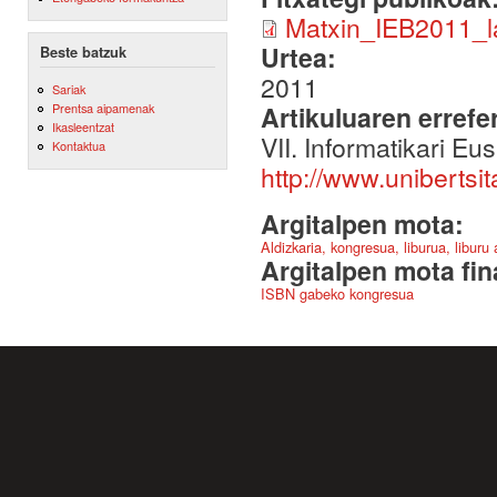
Matxin_IEB2011_l
Urtea:
Beste batzuk
2011
Sariak
Artikuluaren errefe
Prentsa aipamenak
Ikasleentzat
VII. Informatikari Eu
Kontaktua
http://www.unibertsi
Argitalpen mota:
Aldizkaria, kongresua, liburua, liburu
Argitalpen mota fin
ISBN gabeko kongresua