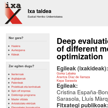
Sk
m
Ixa taldea
co
Euskal Herriko Unibertsitatea
Deep evaluati
Nor gara?
of different 
Hasiera
Aurkezpena
optimization
Kideak
Zer egiten dugu?
Egileak (ixakideak)
Gorka Labaka
Ikerlerroak
Arantza Díaz de Ilarraza
Argitalpenak
Kepa Sarasola
Patenteak
Egileak:
Proiektuak eta kontratuak
Cristina España-Bon
Spin-off enpresa
Doktorego programa
Sarasola, Lluís Màr
Master ofiziala
Fitxategi publikoak
Antolatutako ekintzak
Etengabeko formakuntza