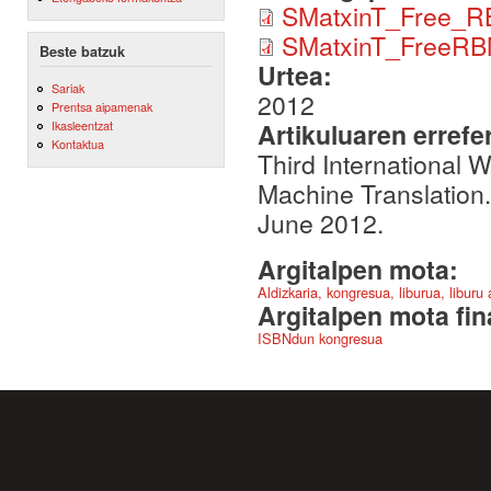
SMatxinT_Free_R
SMatxinT_FreeRB
Beste batzuk
Urtea:
Sariak
2012
Prentsa aipamenak
Artikuluaren errefe
Ikasleentzat
Kontaktua
Third International
Machine Translatio
June 2012.
Argitalpen mota:
Aldizkaria, kongresua, liburua, liburu
Argitalpen mota fin
ISBNdun kongresua