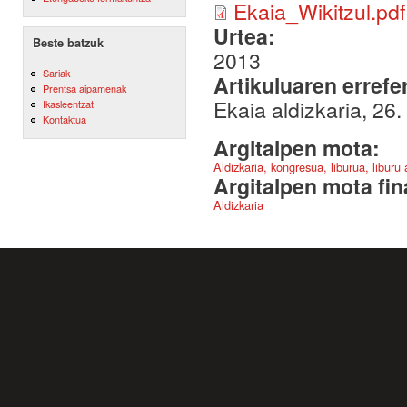
Ekaia_Wikitzul.pdf
Urtea:
Beste batzuk
2013
Sariak
Artikuluaren errefe
Prentsa aipamenak
Ekaia aldizkaria, 2
Ikasleentzat
Kontaktua
Argitalpen mota:
Aldizkaria, kongresua, liburua, liburu
Argitalpen mota fin
Aldizkaria