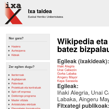
Sk
m
Ixa taldea
co
Euskal Herriko Unibertsitatea
Wikipedia eta
Nor gara?
batez bizpalau
Hasiera
Aurkezpena
Kideak
Egileak (ixakideak)
Iñaki Alegria
Zer egiten dugu?
Unai Cabezón
Gorka Labaka
Ikerlerroak
Aingeru Mayor
Argitalpenak
Kepa Sarasola
Patenteak
Egileak:
Proiektuak eta kontratuak
Iñaki Alegria, Unai
Spin-off enpresa
Doktorego programa
Labaka, Aingeru May
Master ofiziala
Fitxategi publikoak
Antolatutako ekintzak
Etengabeko formakuntza