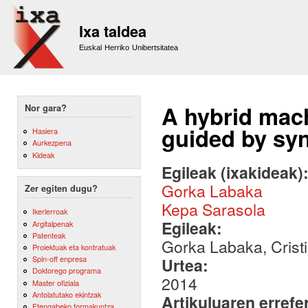
Sk
m
Ixa taldea
co
Euskal Herriko Unibertsitatea
A hybrid mach
Nor gara?
guided by sy
Hasiera
Aurkezpena
Kideak
Egileak (ixakideak)
Gorka Labaka
Zer egiten dugu?
Kepa Sarasola
Ikerlerroak
Egileak:
Argitalpenak
Patenteak
Gorka Labaka, Crist
Proiektuak eta kontratuak
Spin-off enpresa
Urtea:
Doktorego programa
2014
Master ofiziala
Antolatutako ekintzak
Artikuluaren errefe
Etengabeko formakuntza