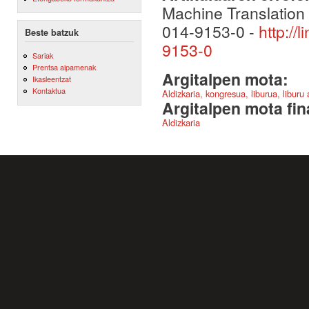
Machine Translation
014-9153-0 -
http://
Beste batzuk
9153-0
Sariak
Prentsa aipamenak
Argitalpen mota:
Ikasleentzat
Kontaktua
Aldizkaria, kongresua, liburua, liburu
Argitalpen mota fin
Aldizkaria