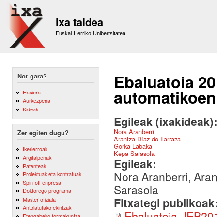
Sk
m
Ixa taldea
co
Euskal Herriko Unibertsitatea
Ebaluatoia 20
Nor gara?
automatikoen
Hasiera
Aurkezpena
Kideak
Egileak (ixakideak)
Nora Aranberri
Zer egiten dugu?
Arantza Díaz de Ilarraza
Gorka Labaka
Ikerlerroak
Kepa Sarasola
Argitalpenak
Egileak:
Patenteak
Nora Aranberri, Aran
Proiektuak eta kontratuak
Spin-off enpresa
Sarasola
Doktorego programa
Fitxategi publikoak
Master ofiziala
Antolatutako ekintzak
Ebaluatoia_IEB20
Etengabeko formakuntza