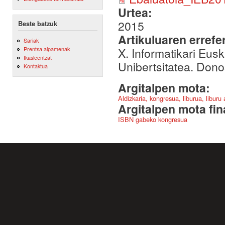
Urtea:
2015
Beste batzuk
Artikuluaren errefe
Sariak
X. Informatikari Eu
Prentsa aipamenak
Ikasleentzat
Unibertsitatea. Dono
Kontaktua
Argitalpen mota:
Aldizkaria, kongresua, liburua, liburu
Argitalpen mota fin
ISBN gabeko kongresua