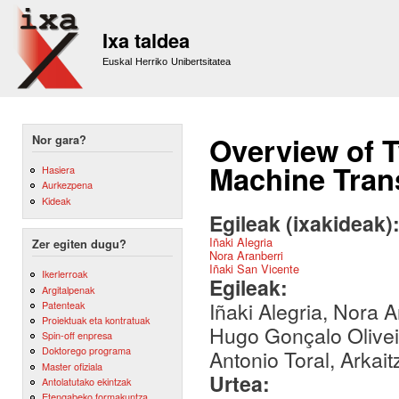
Sk
m
Ixa taldea
co
Euskal Herriko Unibertsitatea
Overview of 
Nor gara?
Machine Tran
Hasiera
Aurkezpena
Kideak
Egileak (ixakideak)
Iñaki Alegria
Zer egiten dugu?
Nora Aranberri
Iñaki San Vicente
Ikerlerroak
Egileak:
Argitalpenak
Iñaki Alegria, Nora 
Patenteak
Proiektuak eta kontratuak
Hugo Gonçalo Oliveir
Spin-off enpresa
Doktorego programa
Antonio Toral, Arkai
Master ofiziala
Urtea:
Antolatutako ekintzak
Etengabeko formakuntza