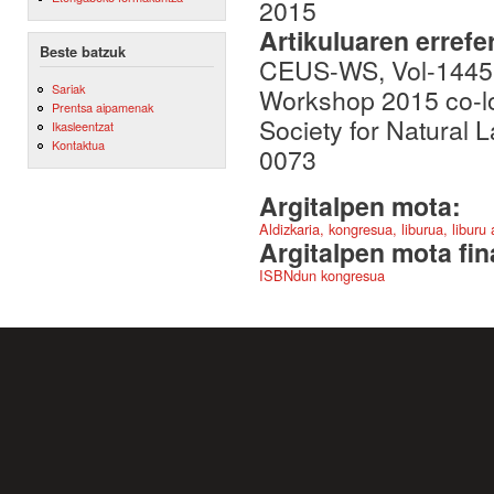
2015
Artikuluaren errefe
Beste batzuk
CEUS-WS, Vol-1445, 
Sariak
Workshop 2015 co-lo
Prentsa aipamenak
Society for Natural
Ikasleentzat
Kontaktua
0073
Argitalpen mota:
Aldizkaria, kongresua, liburua, liburu
Argitalpen mota fin
ISBNdun kongresua