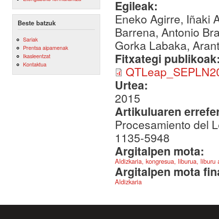
Egileak:
Eneko Agirre, Iñaki A
Beste batzuk
Barrena, Antonio Bra
Sariak
Gorka Labaka, Arant
Prentsa aipamenak
Fitxategi publikoak
Ikasleentzat
Kontaktua
QTLeap_SEPLN20
Urtea:
2015
Artikuluaren errefe
Procesamiento del Le
1135-5948
Argitalpen mota:
Aldizkaria, kongresua, liburua, liburu
Argitalpen mota fin
Aldizkaria