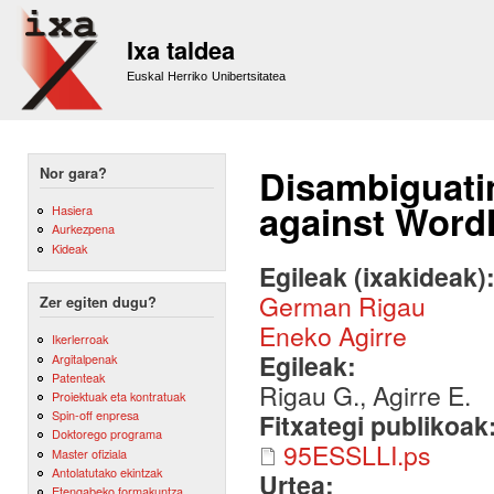
Sk
m
Ixa taldea
co
Euskal Herriko Unibertsitatea
Disambiguatin
Nor gara?
against Word
Hasiera
Aurkezpena
Kideak
Egileak (ixakideak)
German Rigau
Zer egiten dugu?
Eneko Agirre
Ikerlerroak
Egileak:
Argitalpenak
Patenteak
Rigau G., Agirre E.
Proiektuak eta kontratuak
Spin-off enpresa
Fitxategi publikoak
Doktorego programa
95ESSLLI.ps
Master ofiziala
Antolatutako ekintzak
Urtea:
Etengabeko formakuntza