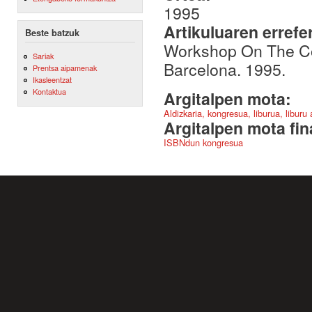
1995
Artikuluaren errefe
Beste batzuk
Workshop On The Com
Sariak
Barcelona. 1995.
Prentsa aipamenak
Ikasleentzat
Kontaktua
Argitalpen mota:
Aldizkaria, kongresua, liburua, liburu
Argitalpen mota fin
ISBNdun kongresua