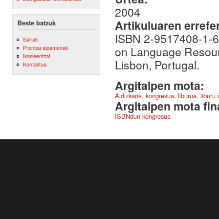
2004
Artikuluaren errefe
Beste batzuk
ISBN 2-9517408-1-6.
Sariak
on Language Resourc
Prentsa aipamenak
Ikasleentzat
Lisbon, Portugal.
Kontaktua
Argitalpen mota:
Aldizkaria, kongresua, liburua, liburu
Argitalpen mota fin
ISBNdun kongresua