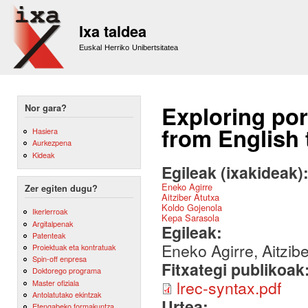
Sk
m
Ixa taldea
co
Euskal Herriko Unibertsitatea
Exploring port
Nor gara?
from English
Hasiera
Aurkezpena
Kideak
Egileak (ixakideak)
Eneko Agirre
Zer egiten dugu?
Aitziber Atutxa
Koldo Gojenola
Ikerlerroak
Kepa Sarasola
Argitalpenak
Egileak:
Patenteak
Eneko Agirre, Aitzib
Proiektuak eta kontratuak
Spin-off enpresa
Fitxategi publikoak
Doktorego programa
lrec-syntax.pdf
Master ofiziala
Antolatutako ekintzak
Urtea:
Etengabeko formakuntza