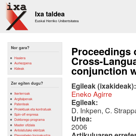
Sk
m
Ixa taldea
co
Euskal Herriko Unibertsitatea
Proceedings o
Nor gara?
Cross-Langua
Hasiera
Aurkezpena
conjunction 
Kideak
Zer egiten dugu?
Egileak (ixakideak)
Eneko Agirre
Ikerlerroak
Argitalpenak
Egileak:
Patenteak
D. Inkpen, C. Strapp
Proiektuak eta kontratuak
Spin-off enpresa
Urtea:
Doktorego programa
2006
Master ofiziala
Antolatutako ekintzak
Artikuluaren errefe
Etengabeko formakuntza