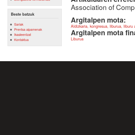
Association of Comput
Beste batzuk
Argitalpen mota:
Sariak
Aldizkaria, kongresua, liburua, liburu
Prentsa aipamenak
Argitalpen mota fin
Ikasleentzat
Liburua
Kontaktua