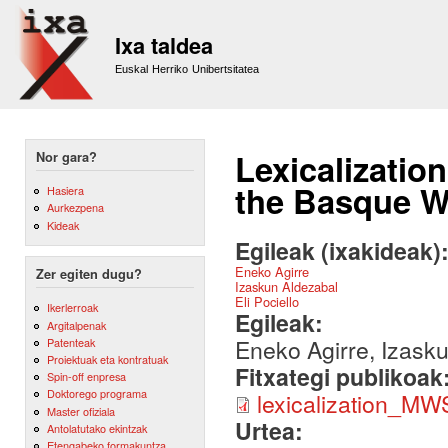
Sk
m
Ixa taldea
co
Euskal Herriko Unibertsitatea
Lexicalizatio
Nor gara?
the Basque W
Hasiera
Aurkezpena
Kideak
Egileak (ixakideak)
Eneko Agirre
Zer egiten dugu?
Izaskun Aldezabal
Eli Pociello
Ikerlerroak
Egileak:
Argitalpenak
Eneko Agirre, Izasku
Patenteak
Proiektuak eta kontratuak
Fitxategi publikoak
Spin-off enpresa
Doktorego programa
lexicalization_M
Master ofiziala
Urtea:
Antolatutako ekintzak
Etengabeko formakuntza