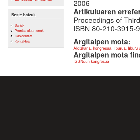
2006
Artikuluaren errefe
Beste batzuk
Proceedings of Thir
Sariak
ISBN 80-210-3915-9. 
Prentsa aipamenak
Ikasleentzat
Argitalpen mota:
Kontaktua
Aldizkaria, kongresua, liburua, liburu
Argitalpen mota fin
ISBNdun kongresua