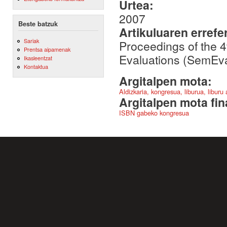
Urtea:
2007
Beste batzuk
Artikuluaren errefe
Sariak
Proceedings of the 
Prentsa aipamenak
Evaluations (SemEval
Ikasleentzat
Kontaktua
Argitalpen mota:
Aldizkaria, kongresua, liburua, liburu
Argitalpen mota fin
ISBN gabeko kongresua