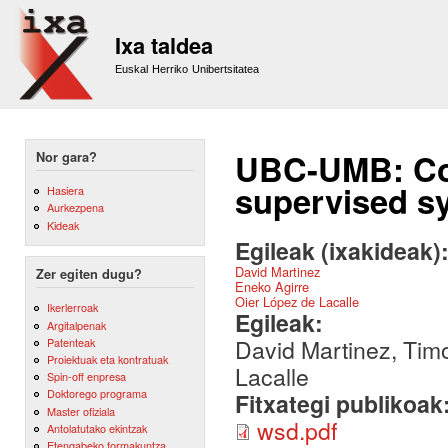
Sk
m
Ixa taldea
co
Euskal Herriko Unibertsitatea
UBC-UMB: Co
Nor gara?
supervised s
Hasiera
Aurkezpena
Kideak
Egileak (ixakideak)
David Martinez
Zer egiten dugu?
Eneko Agirre
Oier López de Lacalle
Ikerlerroak
Egileak:
Argitalpenak
David Martinez, Tim
Patenteak
Proiektuak eta kontratuak
Lacalle
Spin-off enpresa
Doktorego programa
Fitxategi publikoak
Master ofiziala
wsd.pdf
Antolatutako ekintzak
Etengabeko formakuntza