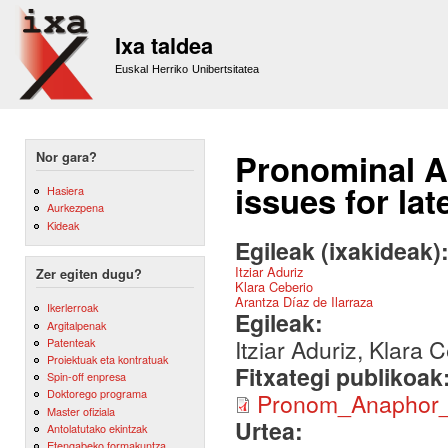
Sk
m
Ixa taldea
co
Euskal Herriko Unibertsitatea
Pronominal A
Nor gara?
issues for la
Hasiera
Aurkezpena
Kideak
Egileak (ixakideak)
Itziar Aduriz
Zer egiten dugu?
Klara Ceberio
Arantza Díaz de Ilarraza
Ikerlerroak
Egileak:
Argitalpenak
Itziar Aduriz, Klara 
Patenteak
Proiektuak eta kontratuak
Fitxategi publikoak
Spin-off enpresa
Doktorego programa
Pronom_Anaphor
Master ofiziala
Urtea:
Antolatutako ekintzak
Etengabeko formakuntza