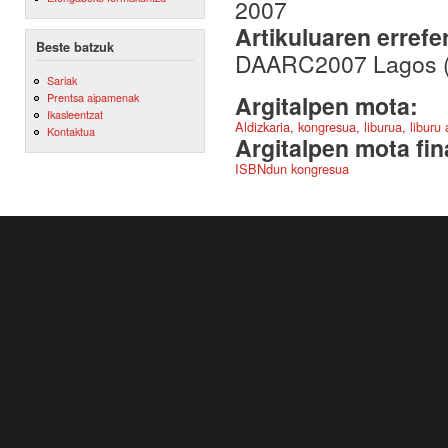
2007
Artikuluaren errefe
Beste batzuk
DAARC2007 Lagos (Po
Sariak
Prentsa aipamenak
Argitalpen mota:
Ikasleentzat
Aldizkaria, kongresua, liburua, liburu
Kontaktua
Argitalpen mota fin
ISBNdun kongresua