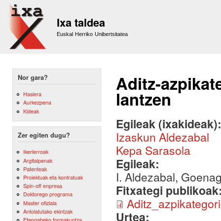
Sk
m
Ixa taldea
co
Euskal Herriko Unibertsitatea
Aditz-azpikat
Nor gara?
lantzen
Hasiera
Aurkezpena
Kideak
Egileak (ixakideak)
Izaskun Aldezabal
Zer egiten dugu?
Kepa Sarasola
Ikerlerroak
Egileak:
Argitalpenak
Patenteak
I. Aldezabal, Goenag
Proiektuak eta kontratuak
Spin-off enpresa
Fitxategi publikoak
Doktorego programa
Aditz_azpikategori
Master ofiziala
Antolatutako ekintzak
Urtea:
Etengabeko formakuntza