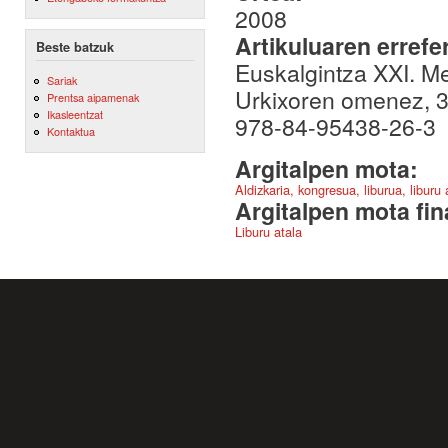
2008
Artikuluaren errefe
Beste batzuk
Euskalgintza XXI. Me
Sariak
Urkixoren omenez, 3
Prentsa aipamenak
Ikasleentzat
978-84-95438-26-3
Kontaktua
Argitalpen mota:
Aldizkaria, kongresua, liburua, liburu
Argitalpen mota fin
Liburu atala