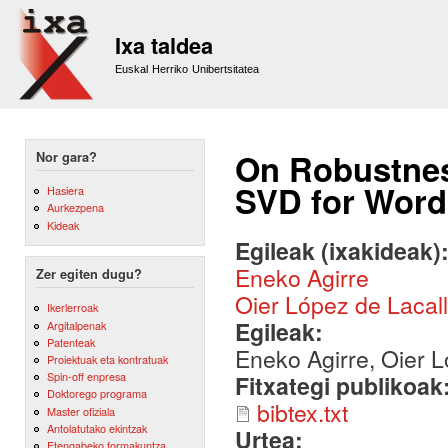
Sk
m
Ixa taldea
co
Euskal Herriko Unibertsitatea
On Robustnes
Nor gara?
SVD for Word
Hasiera
Aurkezpena
Kideak
Egileak (ixakideak)
Eneko Agirre
Zer egiten dugu?
Oier López de Lacal
Ikerlerroak
Egileak:
Argitalpenak
Patenteak
Eneko Agirre, Oier L
Proiektuak eta kontratuak
Spin-off enpresa
Fitxategi publikoak
Doktorego programa
bibtex.txt
Master ofiziala
Antolatutako ekintzak
Urtea:
Etengabeko formakuntza