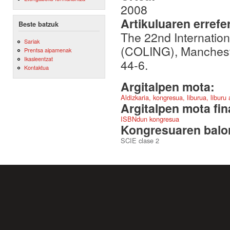
2008
Artikuluaren errefe
Beste batzuk
The 22nd Internation
Sariak
(COLING), Manchest
Prentsa aipamenak
Ikasleentzat
44-6.
Kontaktua
Argitalpen mota:
Aldizkaria, kongresua, liburua, liburu
Argitalpen mota fin
ISBNdun kongresua
Kongresuaren balor
SCIE clase 2