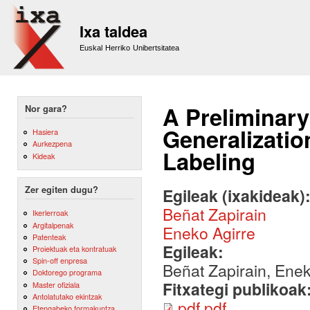
Sk
m
Ixa taldea
co
Euskal Herriko Unibertsitatea
A Preliminar
Nor gara?
Generalizatio
Hasiera
Aurkezpena
Labeling
Kideak
Zer egiten dugu?
Egileak (ixakideak)
Beñat Zapirain
Ikerlerroak
Argitalpenak
Eneko Agirre
Patenteak
Egileak:
Proiektuak eta kontratuak
Spin-off enpresa
Beñat Zapirain, Enek
Doktorego programa
Fitxategi publikoak
Master ofiziala
Antolatutako ekintzak
pdf.pdf
Etengabeko formakuntza