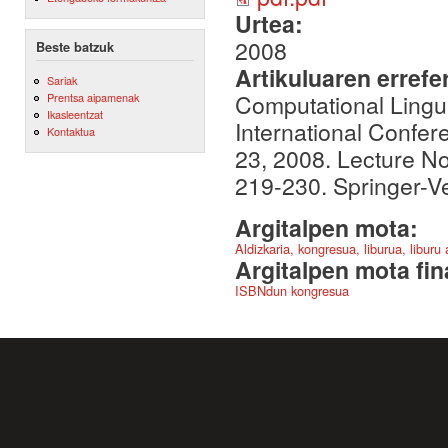
Urtea:
2008
Beste batzuk
Artikuluaren errefe
Sariak
Computational Linguis
Prentsa aipamenak
Ikasleentzat
International Confer
Kontaktua
23, 2008. Lecture No
219-230. Springer-
Argitalpen mota:
Aldizkaria, kongresua, liburua, liburu
Argitalpen mota fin
ISBNdun kongresua