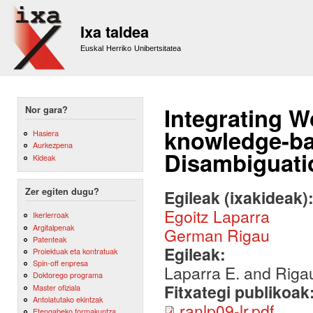
Sk
m
Ixa taldea
co
Euskal Herriko Unibertsitatea
Integrating 
Nor gara?
knowledge-b
Hasiera
Aurkezpena
Disambiguati
Kideak
Zer egiten dugu?
Egileak (ixakideak)
Egoitz Laparra
Ikerlerroak
Argitalpenak
German Rigau
Patenteak
Egileak:
Proiektuak eta kontratuak
Spin-off enpresa
Laparra E. and Riga
Doktorego programa
Fitxategi publikoak
Master ofiziala
Antolatutako ekintzak
ranlp09-lr.pdf
Etengabeko formakuntza