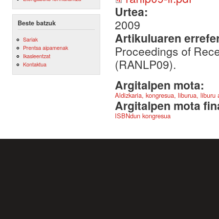
Urtea:
2009
Beste batzuk
Artikuluaren errefe
Sariak
Proceedings of Rece
Prentsa aipamenak
Ikasleentzat
(RANLP09).
Kontaktua
Argitalpen mota:
Aldizkaria, kongresua, liburua, liburu
Argitalpen mota fin
ISBNdun kongresua