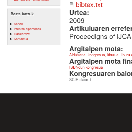
bibtex.txt
Urtea:
Beste batzuk
2009
Sariak
Artikuluaren errefe
Prentsa aipamenak
Proceedigns of IJCA
Ikasleentzat
Kontaktua
Argitalpen mota:
Aldizkaria, kongresua, liburua, liburu
Argitalpen mota fin
ISBNdun kongresua
Kongresuaren balor
SCIE clase 1