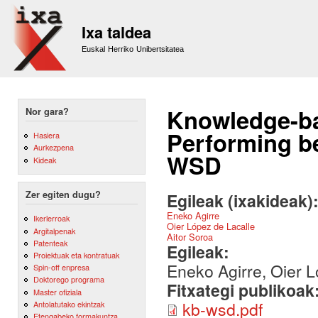
Sk
m
Ixa taldea
co
Euskal Herriko Unibertsitatea
Knowledge-ba
Nor gara?
Performing be
Hasiera
Aurkezpena
WSD
Kideak
Zer egiten dugu?
Egileak (ixakideak)
Eneko Agirre
Ikerlerroak
Oier López de Lacalle
Argitalpenak
Aitor Soroa
Patenteak
Egileak:
Proiektuak eta kontratuak
Eneko Agirre, Oier L
Spin-off enpresa
Doktorego programa
Fitxategi publikoak
Master ofiziala
kb-wsd.pdf
Antolatutako ekintzak
Etengabeko formakuntza