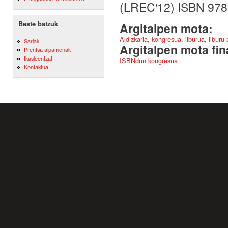
(LREC'12) ISBN 978
Beste batzuk
Argitalpen mota:
Aldizkaria, kongresua, liburua, liburu
Sariak
Argitalpen mota fin
Prentsa aipamenak
Ikasleentzat
ISBNdun kongresua
Kontaktua