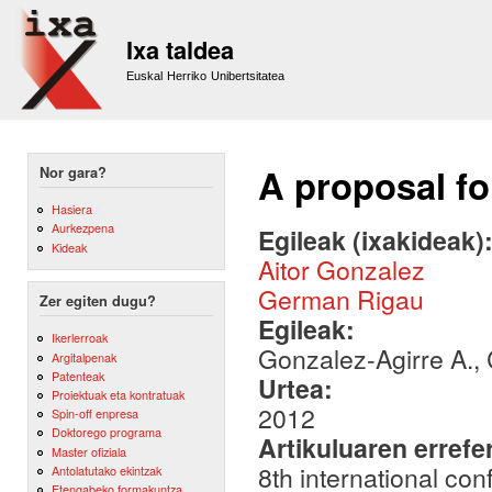
Sk
m
Ixa taldea
co
Euskal Herriko Unibertsitatea
A proposal f
Nor gara?
Hasiera
Aurkezpena
Egileak (ixakideak)
Kideak
Aitor Gonzalez
German Rigau
Zer egiten dugu?
Egileak:
Ikerlerroak
Gonzalez-Agirre A., 
Argitalpenak
Patenteak
Urtea:
Proiektuak eta kontratuak
2012
Spin-off enpresa
Doktorego programa
Artikuluaren errefe
Master ofiziala
8th international c
Antolatutako ekintzak
Etengabeko formakuntza