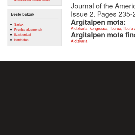
Journal of the Ameri
Issue 2. Pages 235-
Beste batzuk
Argitalpen mota:
Sariak
Aldizkaria, kongresua, liburua, liburu
Prentsa aipamenak
Argitalpen mota fin
Ikasleentzat
Kontaktua
Aldizkaria