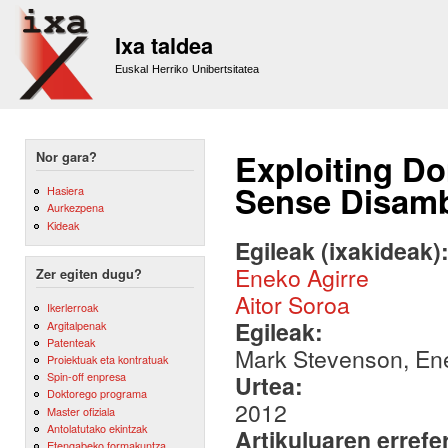
Sk
m
Ixa taldea
co
Euskal Herriko Unibertsitatea
Exploiting Do
Nor gara?
Sense Disamb
Hasiera
Aurkezpena
Kideak
Egileak (ixakideak)
Eneko Agirre
Zer egiten dugu?
Aitor Soroa
Ikerlerroak
Egileak:
Argitalpenak
Patenteak
Mark Stevenson, Ene
Proiektuak eta kontratuak
Spin-off enpresa
Urtea:
Doktorego programa
2012
Master ofiziala
Antolatutako ekintzak
Artikuluaren errefe
Etengabeko formakuntza