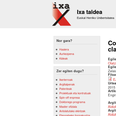
Ixa taldea
Euskal Herriko Unibertsitatea
Nor gara?
Co
cl
Hasiera
Aurkezpena
Kideak
Egile
Olatz
Egil
Zelai
Zer egiten dugu?
Fitx
E
Ikerlerroak
Urte
Argitalpenak
2015
Patenteak
Artik
Proiektuak eta kontratuak
Engin
Spin-off enpresa
Doktorego programa
Argi
Aldiz
Master ofiziala
Argit
Antolatutako ekintzak
Aldiz
Etengabeko formakuntza