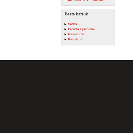
Beste batzuk
Sariak
Prentsa aipamenak
Ikasleentzat
Kontaktua