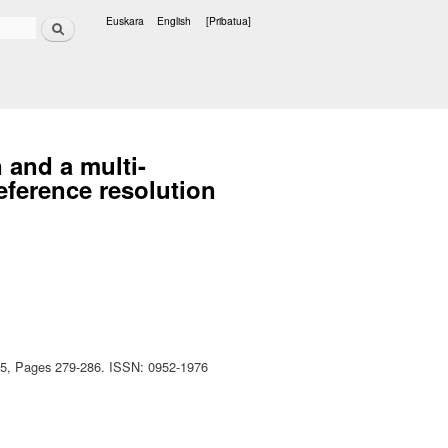
Bilatu
Euskara
English
[Pribatua]
Hizkuntzak
and a multi-
eference resolution
2015, Pages 279-286. ISSN: 0952-1976