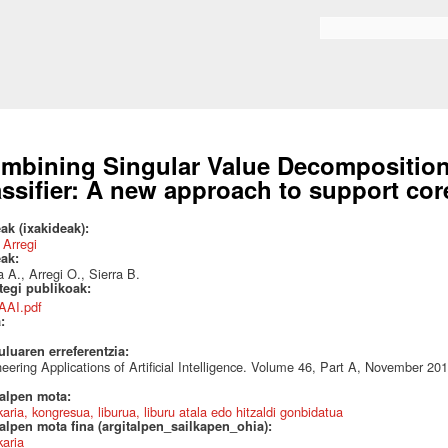
Skip to
main
Bilaketa formularioa
content
mbining Singular Value Decomposition 
assifier: A new approach to support cor
ak (ixakideak):
 Arregi
eak:
a A., Arregi O., Sierra B.
ategi publikoak:
AAI.pdf
a:
uluaren erreferentzia:
eering Applications of Artificial Intelligence. Volume 46, Part A, November 
talpen mota:
karia, kongresua, liburua, liburu atala edo hitzaldi gonbidatua
alpen mota fina (argitalpen_sailkapen_ohia):
karia