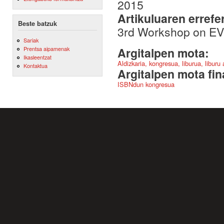
2015
Artikuluaren errefe
Beste batzuk
3rd Workshop on E
Sariak
Prentsa aipamenak
Argitalpen mota:
Ikasleentzat
Aldizkaria, kongresua, liburua, liburu
Kontaktua
Argitalpen mota fin
ISBNdun kongresua