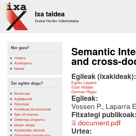
Sk
m
Ixa taldea
co
Euskal Herriko Unibertsitatea
Semantic Inte
Nor gara?
and cross-do
Hasiera
Aurkezpena
Kideak
Egileak (ixakideak)
Egoitz Laparra
Zer egiten dugu?
Itziar Aldabe
German Rigau
Ikerlerroak
Egileak:
Argitalpenak
Vossen P., Laparra E.
Patenteak
Proiektuak eta kontratuak
Fitxategi publikoak
Spin-off enpresa
Doktorego programa
document.pdf
Master ofiziala
Urtea:
Antolatutako ekintzak
Etengabeko formakuntza