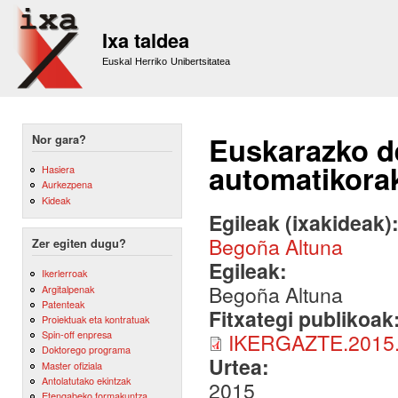
Sk
m
Ixa taldea
co
Euskal Herriko Unibertsitatea
Euskarazko d
Nor gara?
automatikorak
Hasiera
Aurkezpena
Kideak
Egileak (ixakideak)
Begoña Altuna
Zer egiten dugu?
Egileak:
Ikerlerroak
Begoña Altuna
Argitalpenak
Patenteak
Fitxategi publikoak
Proiektuak eta kontratuak
Spin-off enpresa
IKERGAZTE.2015.
Doktorego programa
Urtea:
Master ofiziala
Antolatutako ekintzak
2015
Etengabeko formakuntza