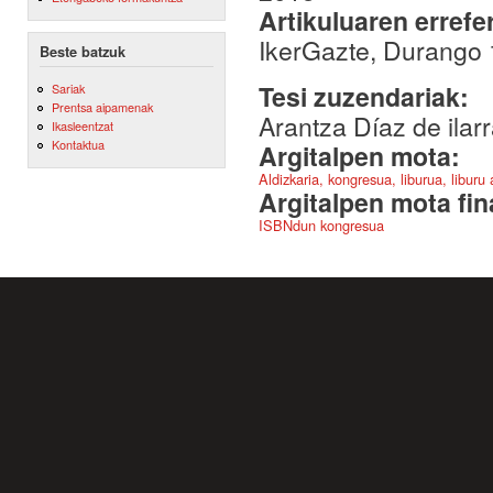
Artikuluaren errefe
IkerGazte, Durango
Beste batzuk
Tesi zuzendariak:
Sariak
Prentsa aipamenak
Arantza Díaz de ila
Ikasleentzat
Kontaktua
Argitalpen mota:
Aldizkaria, kongresua, liburua, liburu
Argitalpen mota fin
ISBNdun kongresua