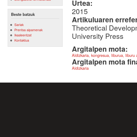
Urtea:
2015
Beste batzuk
Artikuluaren errefe
Sariak
Theoretical Developm
Prentsa aipamenak
University Press
Ikasleentzat
Kontaktua
Argitalpen mota:
Aldizkaria, kongresua, liburua, liburu
Argitalpen mota fin
Aldizkaria