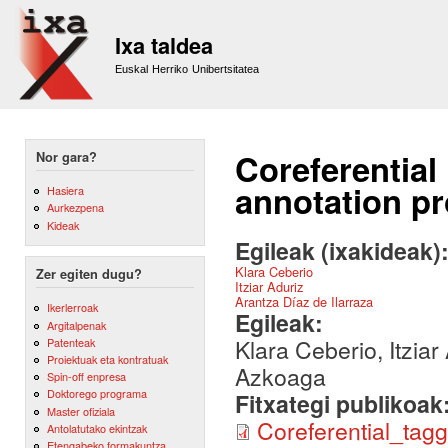
Sk
m
Ixa taldea
co
Euskal Herriko Unibertsitatea
Coreferential
Nor gara?
annotation p
Hasiera
Aurkezpena
Kideak
Egileak (ixakideak)
Klara Ceberio
Zer egiten dugu?
Itziar Aduriz
Arantza Díaz de Ilarraza
Ikerlerroak
Egileak:
Argitalpenak
Klara Ceberio, Itziar
Patenteak
Proiektuak eta kontratuak
Azkoaga
Spin-off enpresa
Doktorego programa
Fitxategi publikoak
Master ofiziala
Coreferential_tag
Antolatutako ekintzak
Etengabeko formakuntza