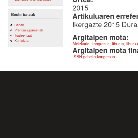
2015
Artikuluaren errefe
Beste batzuk
Ikergazte 2015 Dura
Sariak
Prentsa aipamenak
Argitalpen mota:
Ikasleentzat
Kontaktua
Aldizkaria, kongresua, liburua, liburu
Argitalpen mota fin
ISBN gabeko kongresua