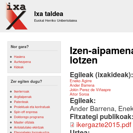
Sk
m
Ixa taldea
co
Euskal Herriko Unibertsitatea
Izen-aipamen
Nor gara?
lotzen
Hasiera
Aurkezpena
Kideak
Egileak (ixakideak)
Eneko Agirre
Zer egiten dugu?
Ander Barrena
Jokin Perez de Viñaspre
Ikerlerroak
Aitor Soroa
Argitalpenak
Egileak:
Patenteak
Ander Barrena, Eneko
Proiektuak eta kontratuak
Spin-off enpresa
Fitxategi publikoak
Doktorego programa
ikergazte2015.pdf
Master ofiziala
Antolatutako ekintzak
Urtea:
Etengabeko formakuntza