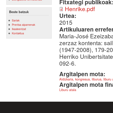
Fitxategi publikoak
Henrike.pdf
Beste batzuk
Urtea:
Sariak
2015
Prentsa aipamenak
Artikuluaren errefe
Ikasleentzat
Kontaktua
Maria-José Ezeizaba
zerzaz kontenta: sai
(1947-2008), 179-206
Herriko Unibertsitat
092-6.
Argitalpen mota:
Aldizkaria, kongresua, liburua, liburu
Argitalpen mota fin
Liburu atala