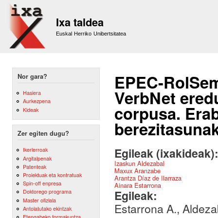
Sk
m
Ixa taldea
co
Euskal Herriko Unibertsitatea
EPEC-RolSem:
Nor gara?
VerbNet eredu
Hasiera
Aurkezpena
corpusa. Erab
Kideak
berezitasuna
Zer egiten dugu?
Egileak (ixakideak)
Ikerlerroak
Argitalpenak
Izaskun Aldezabal
Patenteak
Maxux Aranzabe
Proiektuak eta kontratuak
Arantza Díaz de Ilarraza
Spin-off enpresa
Ainara Estarrona
Egileak:
Doktorego programa
Master ofiziala
Estarrona A., Aldezab
Antolatutako ekintzak
Etengabeko formakuntza