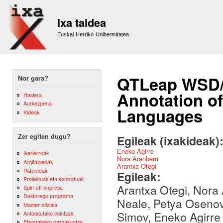
Sk
m
Ixa taldea
co
Euskal Herriko Unibertsitatea
QTLeap WSD/
Nor gara?
Annotation of
Hasiera
Aurkezpena
Languages
Kideak
Zer egiten dugu?
Egileak (ixakideak)
Eneko Agirre
Ikerlerroak
Nora Aranberri
Argitalpenak
Arantxa Otegi
Patenteak
Egileak:
Proiektuak eta kontratuak
Arantxa Otegi, Nora 
Spin-off enpresa
Doktorego programa
Neale, Petya Osenova,
Master ofiziala
Simov, Eneko Agirre
Antolatutako ekintzak
Etengabeko formakuntza