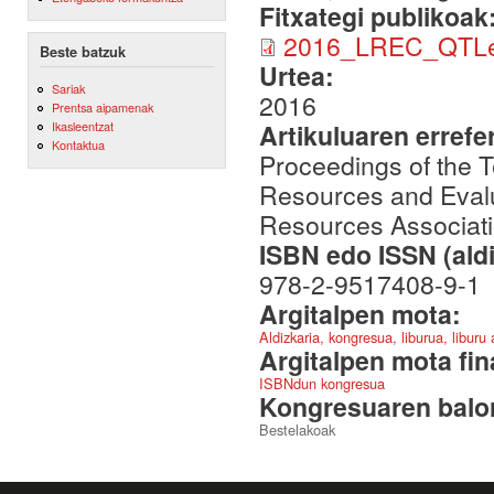
Fitxategi publikoak
2016_LREC_QTLe
Beste batzuk
Urtea:
Sariak
2016
Prentsa aipamenak
Artikuluaren errefe
Ikasleentzat
Kontaktua
Proceedings of the 
Resources and Eval
Resources Associat
ISBN edo ISSN (aldi
978-2-9517408-9-1
Argitalpen mota:
Aldizkaria, kongresua, liburua, liburu
Argitalpen mota fin
ISBNdun kongresua
Kongresuaren balor
Bestelakoak