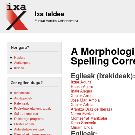
Sk
m
Ixa taldea
co
Euskal Herriko Unibertsitatea
A Morphologi
Nor gara?
Spelling Corr
Hasiera
Aurkezpena
Kideak
Egileak (ixakideak)
Itziar Aduriz
Zer egiten dugu?
Eneko Agirre
Iñaki Alegria
Ikerlerroak
Xabier Arregi
Argitalpenak
Jose Mari Arriola
Patenteak
Xabier Artola
Proiektuak eta kontratuak
Arantza Díaz de Ilarraza
Nerea Ezeiza
Spin-off enpresa
Montserrat Maritxalar
Doktorego programa
Kepa Sarasola
Master ofiziala
Miriam Urkia
Antolatutako ekintzak
Egileak:
Etengabeko formakuntza