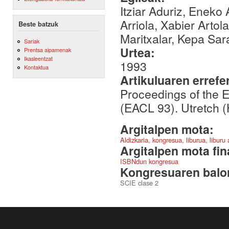
Itziar Aduriz, Eneko 
Arriola, Xabier Arto
Beste batzuk
Maritxalar, Kepa Sar
Sariak
Urtea:
Prentsa aipamenak
Ikasleentzat
1993
Kontaktua
Artikuluaren errefe
Proceedings of the E
(EACL 93). Utretch 
Argitalpen mota:
Aldizkaria, kongresua, liburua, liburu
Argitalpen mota fin
ISBNdun kongresua
Kongresuaren balor
SCIE clase 2