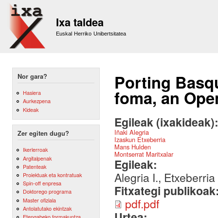
Sk
m
Ixa taldea
co
Euskal Herriko Unibertsitatea
Porting Basq
Nor gara?
foma, an Ope
Hasiera
Aurkezpena
Kideak
Egileak (ixakideak)
Iñaki Alegria
Zer egiten dugu?
Izaskun Etxeberria
Mans Hulden
Ikerlerroak
Montserrat Maritxalar
Argitalpenak
Egileak:
Patenteak
Alegria I., Etxeberria
Proiektuak eta kontratuak
Spin-off enpresa
Fitxategi publikoak
Doktorego programa
pdf.pdf
Master ofiziala
Antolatutako ekintzak
Urtea:
Etengabeko formakuntza