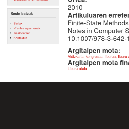
2010
Artikuluaren errefe
Beste batzuk
Finite-State Method
Sariak
Notes in Computer S
Prentsa aipamenak
Ikasleentzat
10.1007/978-3-642-
Kontaktua
Argitalpen mota:
Aldizkaria, kongresua, liburua, liburu
Argitalpen mota fin
Liburu atala