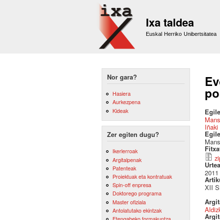
Ixa taldea
Euskal Herriko Unibertsitatea
Nor gara?
Ev
po
Hasiera
Aurkezpena
Kideak
Egile
Mans
Iñaki
Egil
Zer egiten dugu?
Mans 
Fitx
Ikerlerroak
zi
Argitalpenak
Urte
Patenteak
2011
Proiektuak eta kontratuak
Artik
Spin-off enpresa
XII S
Doktorego programa
Argi
Master ofiziala
Aldiz
Antolatutako ekintzak
Argit
Etengabeko formakuntza