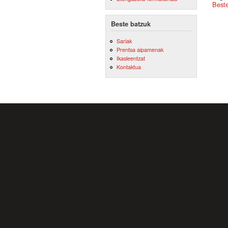
Best
Beste batzuk
Sariak
Prentsa aipamenak
Ikasleentzat
Kontaktua