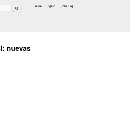
Bilatu
Euskara
English
[Pribatua]
Hizkuntzak
l: nuevas