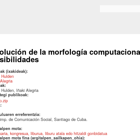
Skip to
main
Bilaketa formularioa
content
olución de la morfología computaciona
sibilidades
ak (ixakideak):
 Hulden
 Alegria
eak:
Hulden, Iñaki Alegria
ategi publikoak:
p.zip
a:
uluaren erreferentzia:
imp. de Comunicación Social, Santiago de Cuba.
talpen mota:
karia, kongresua, liburua, liburu atala edo hitzaldi gonbidatua
alpen mota fina (argitalpen_sailkapen_ohia):