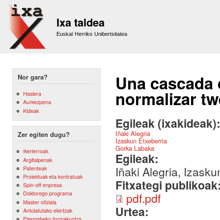
Sk
m
Ixa taldea
co
Euskal Herriko Unibertsitatea
Una cascada 
Nor gara?
normalizar tw
Hasiera
Aurkezpena
Kideak
Egileak (ixakideak)
Iñaki Alegria
Zer egiten dugu?
Izaskun Etxeberria
Gorka Labaka
Ikerlerroak
Egileak:
Argitalpenak
Iñaki Alegria, Izask
Patenteak
Proiektuak eta kontratuak
Fitxategi publikoak
Spin-off enpresa
Doktorego programa
pdf.pdf
Master ofiziala
Urtea:
Antolatutako ekintzak
Etengabeko formakuntza