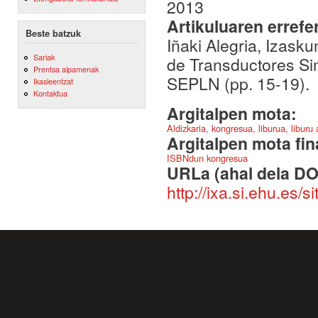
2013
Artikuluaren errefe
Beste batzuk
Iñaki Alegria, Izas
Sariak
de Transductores Si
Prentsa aipamenak
SEPLN (pp. 15-19).
Ikasleentzat
Kontaktua
Argitalpen mota:
Aldizkaria, kongresua, liburua, liburu
Argitalpen mota fin
ISBNdun kongresua
URLa (ahal dela DO
http://ixa.si.ehu.es/