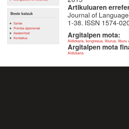
Artikuluaren errefe
Journal of Language 
Beste batzuk
1-38. ISSN 1574-02
Sariak
Prentsa aipamenak
Argitalpen mota:
Ikasleentzat
Kontaktua
Aldizkaria, kongresua, liburua, liburu
Argitalpen mota fin
Aldizkaria