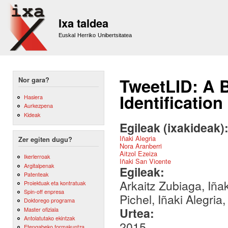
Sk
m
Ixa taldea
co
Euskal Herriko Unibertsitatea
TweetLID: A 
Nor gara?
Identification
Hasiera
Aurkezpena
Kideak
Egileak (ixakideak)
Iñaki Alegria
Zer egiten dugu?
Nora Aranberri
Aitzol Ezeiza
Ikerlerroak
Iñaki San Vicente
Argitalpenak
Egileak:
Patenteak
Arkaitz Zubiaga, Iñ
Proiektuak eta kontratuak
Spin-off enpresa
Pichel, Iñaki Alegria
Doktorego programa
Urtea:
Master ofiziala
Antolatutako ekintzak
2015
Etengabeko formakuntza