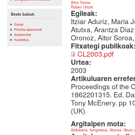
Aitor Soroa
Ruben Urizar
Egileak:
Beste batzuk
Itziar Aduriz, Maria 
Sariak
Atutxa, Arantza Diaz
Prentsa aipamenak
Ikasleentzat
Oronoz, Aitor Soroa
Kontaktua
Fitxategi publikoak
CL2003.pdf
Urtea:
2003
Artikuluaren errefe
Proceedings of the C
1862201315. Ed. Da
Tony McEnery. pp 10
(UK)
Argitalpen mota:
Aldizkaria, kongresua, liburua, liburu