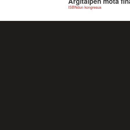
Argitalpen mota fin
ISBNdun kongresua