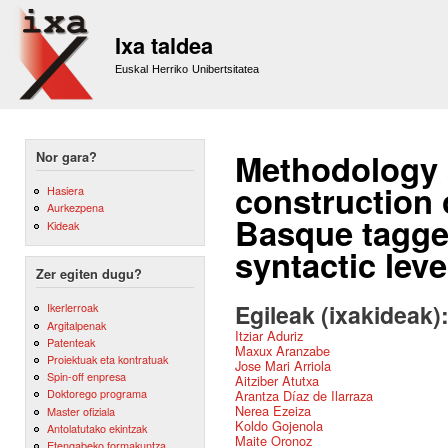
Sk
m
Ixa taldea
co
Euskal Herriko Unibertsitatea
Methodology 
Nor gara?
construction 
Hasiera
Aurkezpena
Basque tagge
Kideak
syntactic lev
Zer egiten dugu?
Egileak (ixakideak)
Ikerlerroak
Argitalpenak
Itziar Aduriz
Patenteak
Maxux Aranzabe
Proiektuak eta kontratuak
Jose Mari Arriola
Spin-off enpresa
Aitziber Atutxa
Doktorego programa
Arantza Díaz de Ilarraza
Nerea Ezeiza
Master ofiziala
Koldo Gojenola
Antolatutako ekintzak
Maite Oronoz
Etengabeko formakuntza