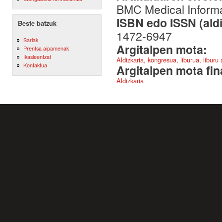
BMC Medical Informa
ISBN edo ISSN (aldi
Beste batzuk
1472-6947
Sariak
Argitalpen mota:
Prentsa aipamenak
Ikasleentzat
Aldizkaria, kongresua, liburua, liburu
Kontaktua
Argitalpen mota fin
Aldizkaria