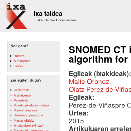
Sk
m
Ixa taldea
co
Euskal Herriko Unibertsitatea
SNOMED CT in
Nor gara?
algorithm for
Hasiera
Aurkezpena
Kideak
Egileak (ixakideak)
Maite Oronoz
Zer egiten dugu?
Olatz Perez de Viña
Ikerlerroak
Egileak:
Argitalpenak
Patenteak
Perez-de-Viñaspre O
Proiektuak eta kontratuak
Spin-off enpresa
Urtea:
Doktorego programa
2015
Master ofiziala
Antolatutako ekintzak
Artikuluaren errefe
Etengabeko formakuntza