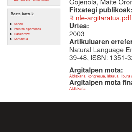
Gojenola, Maite Oro
Fitxategi publikoak
Beste batzuk
nle-argitaratua.pdf
Urtea:
Sariak
Prentsa aipamenak
2003
Ikasleentzat
Kontaktua
Artikuluaren errefe
Natural Language En
39-48, ISSN: 1351-3
Argitalpen mota:
Aldizkaria, kongresua, liburua, liburu
Argitalpen mota fin
Aldizkaria