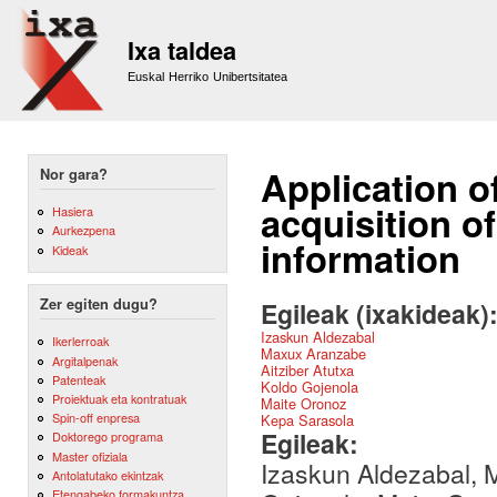
Sk
m
Ixa taldea
co
Euskal Herriko Unibertsitatea
Application of
Nor gara?
acquisition o
Hasiera
Aurkezpena
information
Kideak
Zer egiten dugu?
Egileak (ixakideak)
Izaskun Aldezabal
Ikerlerroak
Maxux Aranzabe
Argitalpenak
Aitziber Atutxa
Patenteak
Koldo Gojenola
Proiektuak eta kontratuak
Maite Oronoz
Spin-off enpresa
Kepa Sarasola
Egileak:
Doktorego programa
Master ofiziala
Izaskun Aldezabal, M
Antolatutako ekintzak
Etengabeko formakuntza