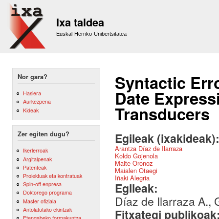
Sk
m
Ixa taldea
co
Euskal Herriko Unibertsitatea
Syntactic Err
Nor gara?
Date Expressi
Hasiera
Aurkezpena
Transducers
Kideak
Zer egiten dugu?
Egileak (ixakideak)
Arantza Díaz de Ilarraza
Ikerlerroak
Koldo Gojenola
Argitalpenak
Maite Oronoz
Patenteak
Maialen Otaegi
Proiektuak eta kontratuak
Iñaki Alegria
Egileak:
Spin-off enpresa
Doktorego programa
Díaz de Ilarraza A., 
Master ofiziala
Antolatutako ekintzak
Fitxategi publikoak
Etengabeko formakuntza