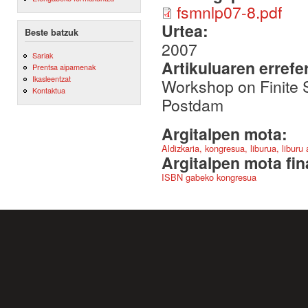
fsmnlp07-8.pdf
Urtea:
Beste batzuk
2007
Sariak
Artikuluaren errefe
Prentsa aipamenak
Ikasleentzat
Workshop on Finite 
Kontaktua
Postdam
Argitalpen mota:
Aldizkaria, kongresua, liburua, liburu
Argitalpen mota fin
ISBN gabeko kongresua