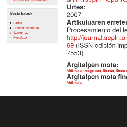
Urtea:
2007
Beste batzuk
Artikuluaren errefe
Sariak
Procesamiento del le
Prentsa aipamenak
Ikasleentzat
http://journal.sepln.
Kontaktua
69
(ISSN edición imp
7553)
Argitalpen mota:
Aldizkaria, kongresua, liburua, liburu
Argitalpen mota fin
Aldizkaria