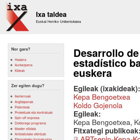
Sk
m
Ixa taldea
co
Euskal Herriko Unibertsitatea
Desarrollo de
Nor gara?
estadístico b
Hasiera
Aurkezpena
euskera
Kideak
Zer egiten dugu?
Egileak (ixakideak)
Kepa Bengoetxea
Ikerlerroak
Argitalpenak
Koldo Gojenola
Patenteak
Egileak:
Proiektuak eta kontratuak
Spin-off enpresa
Kepa Bengoetxea, K
Doktorego programa
Fitxategi publikoak
Master ofiziala
Antolatutako ekintzak
ARTsepln-Kepa-Ko
Etengabeko formakuntza