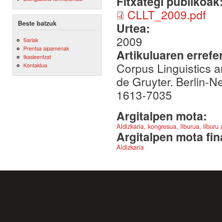
Fitxategi publikoak
CLLT_2009.pdf
Beste batzuk
Urtea:
2009
Sariak
Prentsa aipamenak
Artikuluaren errefe
Ikasleentzat
Corpus Linguistics a
Kontaktua
de Gruyter. Berlin-N
1613-7035
Argitalpen mota:
Aldizkaria, kongresua, liburua, liburu
Argitalpen mota fin
Aldizkaria