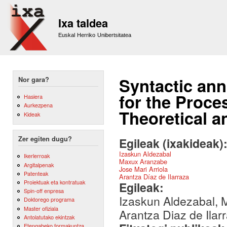
Sk
m
Ixa taldea
co
Euskal Herriko Unibertsitatea
Syntactic ann
Nor gara?
for the Proce
Hasiera
Aurkezpena
Theoretical a
Kideak
Zer egiten dugu?
Egileak (ixakideak)
Izaskun Aldezabal
Ikerlerroak
Maxux Aranzabe
Argitalpenak
Jose Mari Arriola
Patenteak
Arantza Díaz de Ilarraza
Proiektuak eta kontratuak
Egileak:
Spin-off enpresa
Izaskun Aldezabal, M
Doktorego programa
Master ofiziala
Arantza Diaz de Ilar
Antolatutako ekintzak
Etengabeko formakuntza