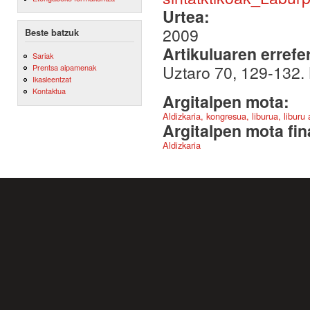
Urtea:
2009
Beste batzuk
Artikuluaren errefe
Sariak
Uztaro 70, 129-132.
Prentsa aipamenak
Ikasleentzat
Kontaktua
Argitalpen mota:
Aldizkaria, kongresua, liburua, liburu
Argitalpen mota fin
Aldizkaria