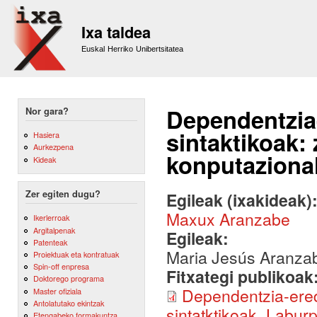
Sk
m
Ixa taldea
co
Euskal Herriko Unibertsitatea
Dependentzia-
Nor gara?
sintaktikoak:
Hasiera
Aurkezpena
konputaziona
Kideak
Zer egiten dugu?
Egileak (ixakideak)
Maxux Aranzabe
Ikerlerroak
Argitalpenak
Egileak:
Patenteak
Maria Jesús Aranza
Proiektuak eta kontratuak
Spin-off enpresa
Fitxategi publikoak
Doktorego programa
Dependentzia-ered
Master ofiziala
Antolatutako ekintzak
sintatktikoak_Labur
Etengabeko formakuntza