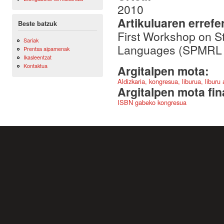
2010
Artikuluaren errefe
Beste batzuk
First Workshop on St
Sariak
Languages (SPMRL 
Prentsa aipamenak
Ikasleentzat
Kontaktua
Argitalpen mota:
Aldizkaria, kongresua, liburua, liburu
Argitalpen mota fin
ISBN gabeko kongresua