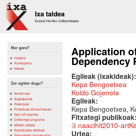
Sk
m
Ixa taldea
co
Euskal Herriko Unibertsitatea
Application o
Nor gara?
Dependency P
Hasiera
Aurkezpena
Kideak
Egileak (ixakideak)
Kepa Bengoetxea
Zer egiten dugu?
Koldo Gojenola
Ikerlerroak
Egileak:
Argitalpenak
Patenteak
Kepa Bengoetxea, K
Proiektuak eta kontratuak
Spin-off enpresa
Fitxategi publikoak
Doktorego programa
naaclhlt2010-artK
Master ofiziala
Antolatutako ekintzak
Urtea:
Etengabeko formakuntza