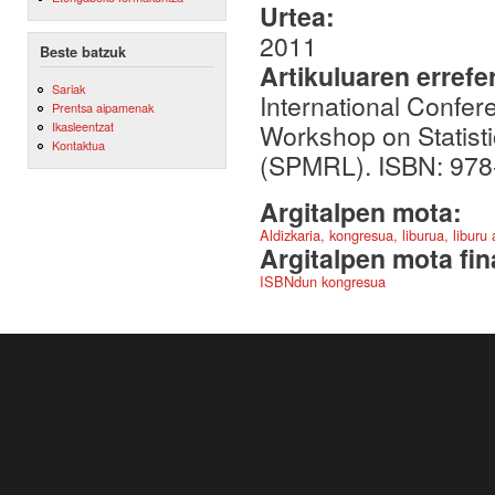
Urtea:
2011
Beste batzuk
Artikuluaren errefe
Sariak
International Confe
Prentsa aipamenak
Workshop on Statist
Ikasleentzat
Kontaktua
(SPMRL). ISBN: 978
Argitalpen mota:
Aldizkaria, kongresua, liburua, liburu
Argitalpen mota fin
ISBNdun kongresua