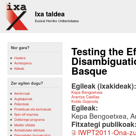
Sk
m
Ixa taldea
co
Euskal Herriko Unibertsitatea
Testing the E
Nor gara?
Disambiguati
Hasiera
Aurkezpena
Basque
Kideak
Zer egiten dugu?
Egileak (ixakideak)
Kepa Bengoetxea
Ikerlerroak
Arantza Casillas
Argitalpenak
Koldo Gojenola
Patenteak
Egileak:
Proiektuak eta kontratuak
Kepa Bengoetxea, Ar
Spin-off enpresa
Doktorego programa
Fitxategi publikoak
Master ofiziala
IWPT2011-Ona-zuz
Antolatutako ekintzak
Etengabeko formakuntza