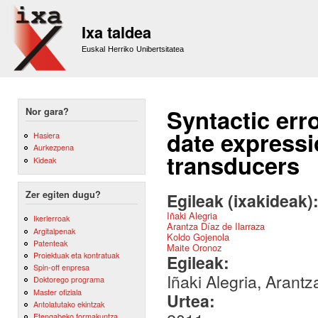
Sk
m
Ixa taldea
co
Euskal Herriko Unibertsitatea
Syntactic err
Nor gara?
date expressi
Hasiera
Aurkezpena
transducers
Kideak
Zer egiten dugu?
Egileak (ixakideak)
Iñaki Alegria
Ikerlerroak
Arantza Díaz de Ilarraza
Argitalpenak
Koldo Gojenola
Patenteak
Maite Oronoz
Proiektuak eta kontratuak
Egileak:
Spin-off enpresa
Iñaki Alegria, Arant
Doktorego programa
Master ofiziala
Urtea:
Antolatutako ekintzak
Etengabeko formakuntza