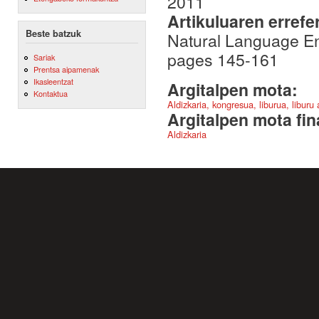
2011
Artikuluaren errefe
Beste batzuk
Natural Language En
pages 145-161
Sariak
Prentsa aipamenak
Ikasleentzat
Argitalpen mota:
Kontaktua
Aldizkaria, kongresua, liburua, liburu
Argitalpen mota fin
Aldizkaria