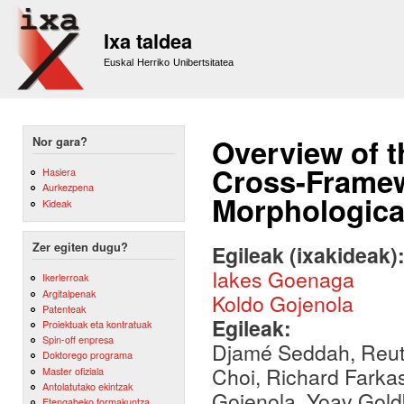
Sk
m
Ixa taldea
co
Euskal Herriko Unibertsitatea
Overview of 
Nor gara?
Cross-Framew
Hasiera
Aurkezpena
Morphologica
Kideak
Zer egiten dugu?
Egileak (ixakideak)
Iakes Goenaga
Ikerlerroak
Argitalpenak
Koldo Gojenola
Patenteak
Egileak:
Proiektuak eta kontratuak
Spin-off enpresa
Djamé Seddah, Reut T
Doktorego programa
Choi, Richard Farkas
Master ofiziala
Antolatutako ekintzak
Gojenola, Yoav Gol
Etengabeko formakuntza