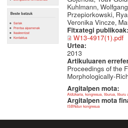
Kuhlmann, Wolfgang 
Przepiorkowski, Rya
Beste batzuk
Veronika Vincze, Ma
Sariak
Fitxategi publikoak
Prentsa aipamenak
Ikasleentzat
W13-4917(1).pdf
Kontaktua
Urtea:
2013
Artikuluaren errefe
Proceedings of the F
Morphologically-Ri
Argitalpen mota:
Aldizkaria, kongresua, liburua, liburu
Argitalpen mota fin
ISBNdun kongresua