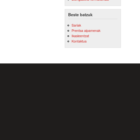
Beste batzuk
Sariak
Prentsa aipamenak
Ikasleentzat
Kontaktua