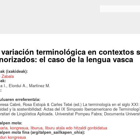
Skip to
main
Bilaketa formularioa
content
 variación terminológica en contextos s
norizados: el caso de la lengua vasca
ak (ixakideak):
e Zabala
eak:
a I., Elordui A., Martinez M.
a:
uluaren erreferentzia:
resa Cabré, Rosa Estopà & Carles Tebé (ed.) La terminología en el siglo XXI: c
sidad y la sostenibilidad: Actas del IX Simposio Iberoamericano de Terminolog
rsitari de Lingüística Aplicada. Universitat Pompeu Fabra; Documenta Univers
talpen mota:
karia, kongresua, liburua, liburu atala edo hitzaldi gonbidatua
alpen mota fina (argitalpen_sailkapen_ohia):
dun kongresua