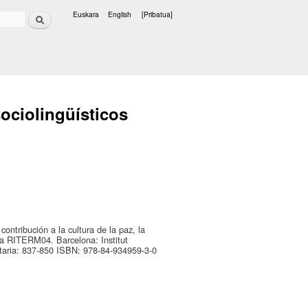
Bilatu
Euskara
English
[Pribatua]
Hizkuntzak
ociolingüísticos
ontribución a la cultura de la paz, la
ía RITERM04. Barcelona: Institut
itaria: 837-850 ISBN: 978-84-934959-3-0