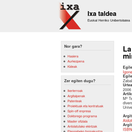
Ixa taldea
Euskal Herriko Unibertsitatea
Nor gara?
La
mi
Hasiera
Aurkezpena
Kideak
Egile
Igon
Egil
Zabal
Zer egiten dugu?
Urte
2006
Ikerlerroak
Artik
Argitalpenak
Mª Te
Patenteak
diver
Proiektuak eta kontratuak
Unive
Spin-off enpresa
Argi
Doktorego programa
Aldiz
Master ofiziala
Argit
Antolatutako ekintzak
ISBN
Etengabeko formakuntza