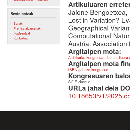
Artikuluaren errefe
Jaione Bengoetxea, I
Beste batzuk
Lost in Variation? 
Sariak
Geographical Variant
Prentsa aipamenak
Computational Natur
Ikasleentzat
Kontaktua
Austria. Association 
Argitalpen mota:
Aldizkaria, kongresua, liburua, liburu
Argitalpen mota fin
ISBN gabeko kongresua
Kongresuaren balor
SCIE clase 2
URLa (ahal dela DO
10.18653/v1/2025.co