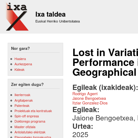
Sk
m
Ixa taldea
co
Euskal Herriko Unibertsitatea
Lost in Varia
Nor gara?
Performance 
Hasiera
Aurkezpena
Geographical
Kideak
Zer egiten dugu?
Egileak (ixakideak)
Rodrigo Agerri
Ikerlerroak
Jaione Bengoetxea
Argitalpenak
Itziar Gonzalez-Dios
Patenteak
Egileak:
Proiektuak eta kontratuak
Jaione Bengoetxea, I
Spin-off enpresa
Doktorego programa
Urtea:
Master ofiziala
2025
Antolatutako ekintzak
Etengabeko formakuntza