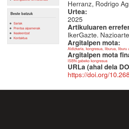
Herranz, Rodrigo A
Urtea:
Beste batzuk
2025
Sariak
Artikuluaren errefe
Prentsa aipamenak
IkerGazte. Nazioart
Ikasleentzat
Kontaktua
Argitalpen mota:
Aldizkaria, kongresua, liburua, liburu
Argitalpen mota fin
ISBN gabeko kongresua
URLa (ahal dela DO
https://doi.org/10.26