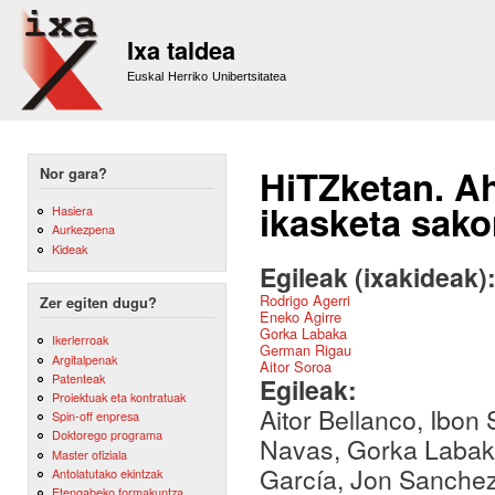
Sk
m
Ixa taldea
co
Euskal Herriko Unibertsitatea
HiTZketan. Ah
Nor gara?
ikasketa sako
Hasiera
Aurkezpena
Kideak
Egileak (ixakideak)
Rodrigo Agerri
Zer egiten dugu?
Eneko Agirre
Gorka Labaka
Ikerlerroak
German Rigau
Argitalpenak
Aitor Soroa
Patenteak
Egileak:
Proiektuak eta kontratuak
Aitor Bellanco, Ibon
Spin-off enpresa
Doktorego programa
Navas, Gorka Labaka
Master ofiziala
García, Jon Sanchez,
Antolatutako ekintzak
Etengabeko formakuntza