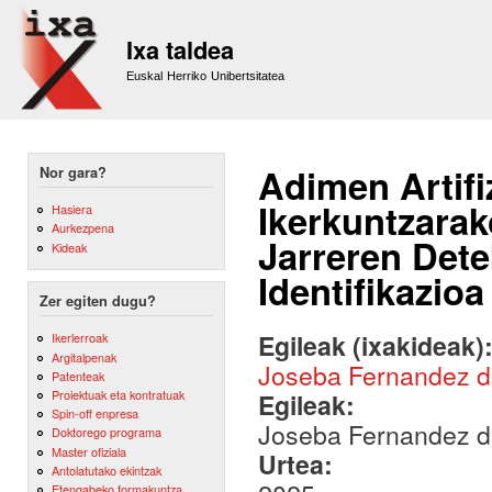
Sk
m
Ixa taldea
co
Euskal Herriko Unibertsitatea
Adimen Artifi
Nor gara?
Ikerkuntzarak
Hasiera
Aurkezpena
Jarreren Dete
Kideak
Identifikazioa
Zer egiten dugu?
Egileak (ixakideak)
Ikerlerroak
Argitalpenak
Joseba Fernandez 
Patenteak
Proiektuak eta kontratuak
Egileak:
Spin-off enpresa
Joseba Fernandez 
Doktorego programa
Master ofiziala
Urtea:
Antolatutako ekintzak
Etengabeko formakuntza