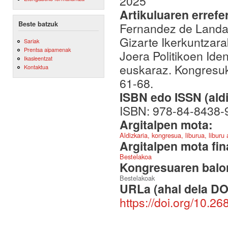
2025
Artikuluaren errefe
Beste batzuk
Fernandez de Landa,
Gizarte Ikerkuntzara
Sariak
Prentsa aipamenak
Joera Politikoen Iden
Ikasleentzat
euskaraz. Kongresuko 
Kontaktua
61-68.
ISBN edo ISSN (aldi
ISBN: 978-84-8438-
Argitalpen mota:
Aldizkaria, kongresua, liburua, liburu
Argitalpen mota fin
Bestelakoa
Kongresuaren balor
Bestelakoak
URLa (ahal dela DO
https://doi.org/10.26