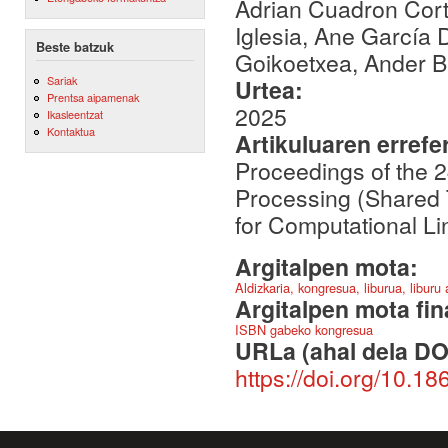
Adrian Cuadron Corte
Iglesia, Ane García 
Beste batzuk
Goikoetxea, Ander B
Sariak
Urtea:
Prentsa aipamenak
2025
Ikasleentzat
Kontaktua
Artikuluaren errefe
Proceedings of the 
Processing (Shared T
for Computational Lin
Argitalpen mota:
Aldizkaria, kongresua, liburua, liburu
Argitalpen mota fin
ISBN gabeko kongresua
URLa (ahal dela DO
https://doi.org/10.1