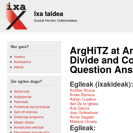
Sk
m
Ixa taldea
co
Euskal Herriko Unibertsitatea
ArgHiTZ at A
Nor gara?
Divide and C
Hasiera
Aurkezpena
Question Answ
Kideak
Zer egiten dugu?
Egileak (ixakideak)
Aitziber Atutxa
Ikerlerroak
Ander Barrena
Argitalpenak
Adrian Cuadron
Patenteak
Iker De la Iglesia
Proiektuak eta kontratuak
Ane García
Spin-off enpresa
Josu Goikoetxea
Aimar Sagasti
Doktorego programa
Maitane Urruela
Master ofiziala
Egileak:
Antolatutako ekintzak
Etengabeko formakuntza