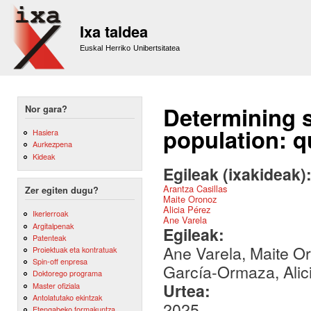
Sk
m
Ixa taldea
co
Euskal Herriko Unibertsitatea
Determining s
Nor gara?
population: 
Hasiera
Aurkezpena
Kideak
Egileak (ixakideak)
Arantza Casillas
Zer egiten dugu?
Maite Oronoz
Alicia Pérez
Ikerlerroak
Ane Varela
Argitalpenak
Egileak:
Patenteak
Ane Varela, Maite Or
Proiektuak eta kontratuak
Spin-off enpresa
García-Ormaza, Alic
Doktorego programa
Urtea:
Master ofiziala
Antolatutako ekintzak
2025
Etengabeko formakuntza