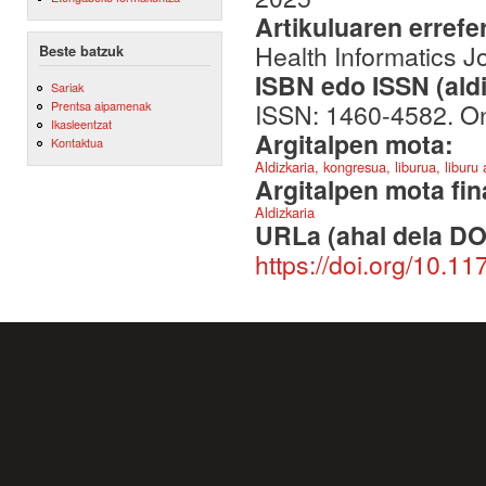
Artikuluaren errefe
Health Informatics J
Beste batzuk
ISBN edo ISSN (aldi
Sariak
ISSN: 1460-4582. O
Prentsa aipamenak
Ikasleentzat
Argitalpen mota:
Kontaktua
Aldizkaria, kongresua, liburua, liburu
Argitalpen mota fin
Aldizkaria
URLa (ahal dela DO
https://doi.org/10.