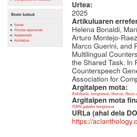
Urtea:
2025
Beste batzuk
Artikuluaren errefe
Sariak
Helena Bonaldi, Marí
Prentsa aipamenak
Arturo Montejo-Raez,
Ikasleentzat
Kontaktua
Marco Guerini, and 
Multilingual Counte
the Shared Task. In 
Counterspeech Gene
Association for Comp
Argitalpen mota:
Aldizkaria, kongresua, liburua, liburu
Argitalpen mota fin
ISBN gabeko kongresua
URLa (ahal dela DO
https://aclanthology