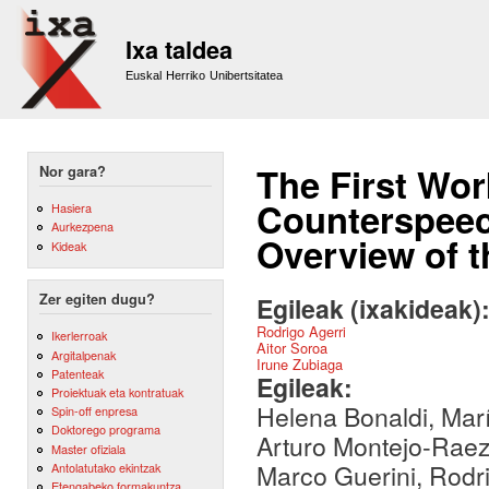
Sk
m
Ixa taldea
co
Euskal Herriko Unibertsitatea
The First Wor
Nor gara?
Counterspeec
Hasiera
Aurkezpena
Overview of 
Kideak
Zer egiten dugu?
Egileak (ixakideak)
Rodrigo Agerri
Ikerlerroak
Aitor Soroa
Argitalpenak
Irune Zubiaga
Patenteak
Egileak:
Proiektuak eta kontratuak
Helena Bonaldi, Marí
Spin-off enpresa
Doktorego programa
Arturo Montejo-Raez,
Master ofiziala
Marco Guerini, Rodri
Antolatutako ekintzak
Etengabeko formakuntza